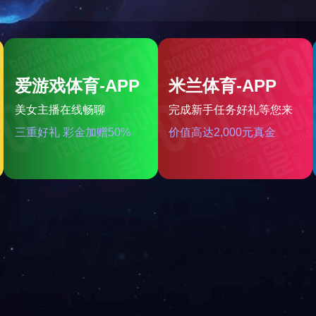
通过此次共建活动，双方达成重要共识：未来将在业务领
方面，建立常态化沟通机制，推动党建与业务资源实现互联
奋进力量，以高质量党建引领企业携手前行，共同迈向更高
上一篇：汽车公司开展“双报到 双服务”志愿服务活动
下一篇：江苏海建交建分公司第五党支部与滨海社区党委签约党建共建
：江苏省连云港市海州区东盐河路10-1号 联系电话：0518-85822335 传真：0518-85822
备案号：
苏ICP备17027560号-1
版权信息：半岛（中国）
苏公网安备 32070502010514号
集团营业执照电子链接标识