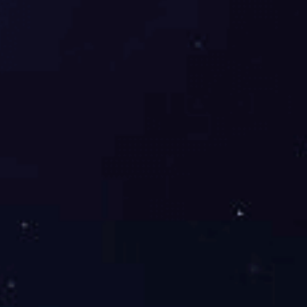
趣味比赛的获奖团队颁发了奖项。最后，全体职工
分享，下午安全返回。