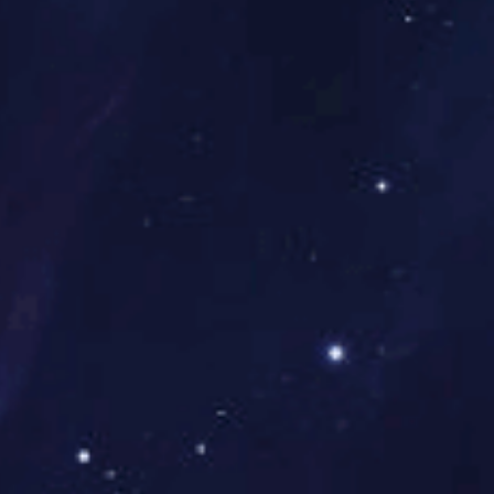
职工们奋力攀登山峰，互相鼓励扶持，在挑战中磨砺意志
解。