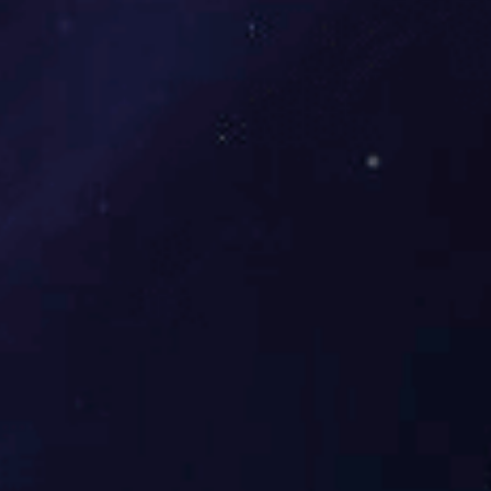
随后举行了颁奖仪式，为登山挑战赛的个人优胜者和两项
前往唐王湖进行环湖健步走，在怡人湖景中放松身心、交流