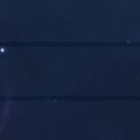
当前位置：
半岛足球体育
>
群团工作
>
职工园地
>
文化活动
汽服公司组织开展“同心攀高·趣味争锋·
半岛足球体育：海通汽服公司
作者：王若萍
浏
为了进一步凝聚职工力量，推动企业高质量发展，6月8日
味争锋·凝聚‘企’航”职工文化共建活动，公司70余名干部职