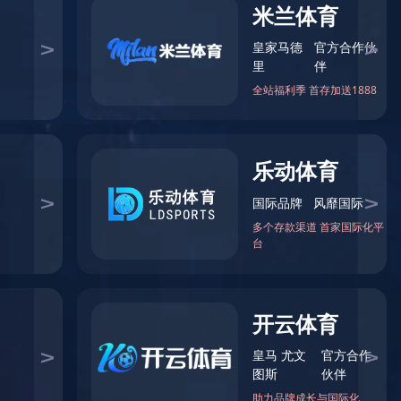
凝聚‘企’航”职工文化共建活动
览次数：2687
录入时间：2025-06-09
，汽服公司在海上云台山组织开展了“同心攀高·趣
工积极参与。