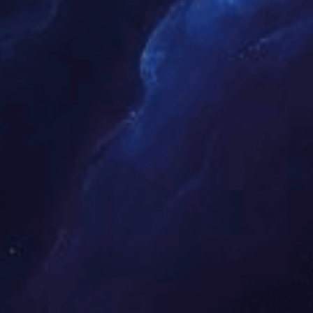
中午短暂休整后，下午的趣味竞赛掀起活动高潮。“乒乓接
各团队紧密配合、奋勇争先，现场欢声笑语不断，在轻松竞