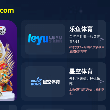
加入收藏
|
管理平台
|
招标管理系统
|
劳动者风采
服务热线