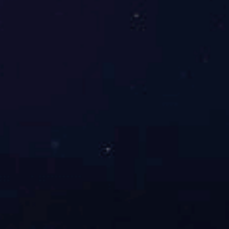
本次活动是工会深化党建引领、服务职工的重要举措，有
提升了团队协作精神，为公司高质量发展凝聚了奋进新合力
力，为公司发展再立新功。