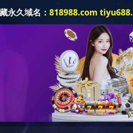
建工作
重点项目
综合管理
群团工作
1
2
3
4