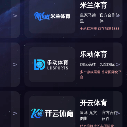
2年度连云港市文明单位
数：9752
录入时间：2024-01-02
通过了2020-2022年度连云港市文明单位
测评，
的《连文明委〔
2023〕8号《关于命名2020-2022年
之内，根据江苏省精神文明建设指导委员会制定的
年、2021年、2022年为期3年的创建文明单位资料
度等材料进行收集、整理。创文办小组成员并就测
讨和研究，将3年台账进行科学有序地梳理，将杂乱
价值观、党组织建设和党风廉政建设、思想道德建
现了3年来物流集团创建文明单位的成果。