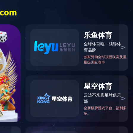
加入收藏
|
管理平台
|
招标管理系统
|
劳动者风采
服务热线